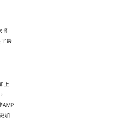
下次將
解決了最
加上
，
非AMP
頁更加