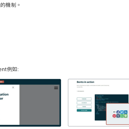
P的機制。
nt例如: