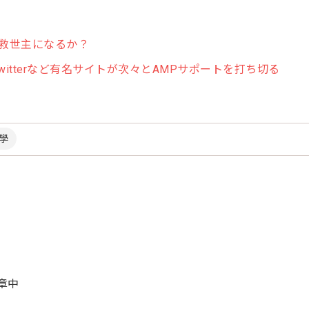
存続の救世主になるか？
itterなど有名サイトが次々とAMPサポートを打ち切る
教學
文章中