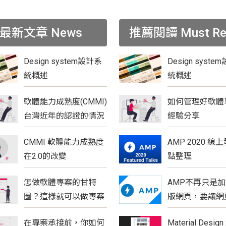
最新文章
News
推薦閱讀
Must R
Design system設計系
Design syst
統概述
統概述
軟體能力成熟度(CMMI)
如何管理好軟體
台灣近年的認證的情況
經驗分享
CMMI 軟體能力成熟度
AMP 2020 線
在2.0的改變
點整理
怎做軟體專案的甘特
AMP不再只是
圖？這樣就可以做專案
版網頁，要讓網
管控工作嗎？
更具優勢
在專案承接前，你如何
Material Desi