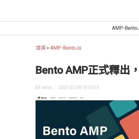
AMP-Bento
首頁
AMP-BentoJs
Bento AMP正式
BY winni │
2022-02-09 10:53:53