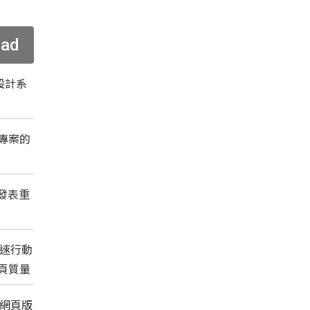
ead
em設計系
專案的
上發表重
加速行動
頁質量
gn 網頁版